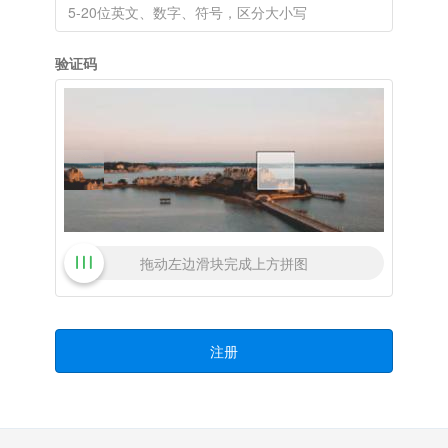
验证码
拖动左边滑块完成上方拼图
注册