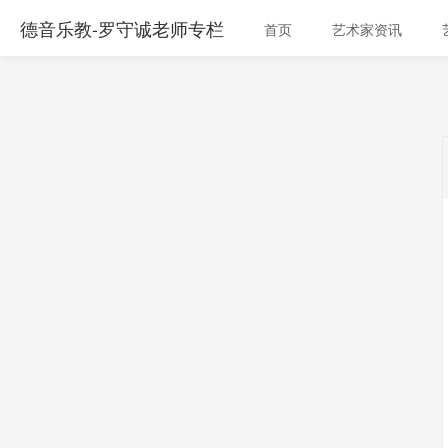
德音乐教-罗守诚老师专栏
首页
艺术家资讯