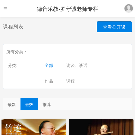
德音乐教-罗守诚老师专栏
课程列表
查看公开课
所有分类：
分类:
全部
访谈、谈话
作品
课程
最新
最热
推荐